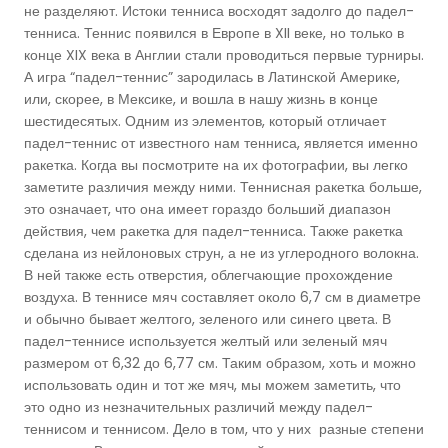
не разделяют. Истоки тенниса восходят задолго до падел-
тенниса. Теннис появился в Европе в XII веке, но только в
конце XIX века в Англии стали проводиться первые турниры.
А игра “падел-теннис” зародилась в Латинской Америке,
или, скорее, в Мексике, и вошла в нашу жизнь в конце
шестидесятых. Одним из элементов, который отличает
падел-теннис от известного нам тенниса, является именно
ракетка. Когда вы посмотрите на их фотографии, вы легко
заметите различия между ними. Теннисная ракетка больше,
это означает, что она имеет гораздо больший диапазон
действия, чем ракетка для падел-тенниса. Также ракетка
сделана из нейлоновых струн, а не из углеродного волокна.
В ней также есть отверстия, облегчающие прохождение
воздуха. В теннисе мяч составляет около 6,7 см в диаметре
и обычно бывает желтого, зеленого или синего цвета. В
падел-теннисе используется желтый или зеленый мяч
размером от 6,32 до 6,77 см. Таким образом, хоть и можно
использовать один и тот же мяч, мы можем заметить, что
это одно из незначительных различий между падел-
теннисом и теннисом. Дело в том, что у них разные степени