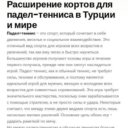
Расширение кортов для
Premium
падел-тенниса в Турции
Система Напылительного Покрытия
СБР
Легкоатлетические Дорожки
и мире
Monoturf
Полное ПУ покрытие
Дренированный Шокпад
Падельные Корты
Падел-теннис
- это спорт, который сочетает в себе
PowerGrass
ПУ Покрытие
движения, веселье и социальное взаимодействие. Это
ПЭ Шокпад
Падельн Клубы
отличный вид спорта для игроков всех возрастов и
увлечений, так как ему легко и быстро научиться.
DuoGrass
Спортивный Паркет
Кварцевый Песок
Большинство игроков получают основы игры в течение
Падбол Корты
первого получаса, прежде чем они смогут насладиться
Без Заполнителя
Спортивный ПВХ
игрой. Падел-теннис, как и обычный теннис, не требует
Корт для Пиклбола
силы, техники и обслуживания, и поэтому является
Падел Турф
Акриловое Покрытие
идеальной игрой для мужчин, женщин и молодежи всех
возрастов для совместных соревнований. Эта игра требует
Теннисные Корты
Теннисная Трава
Модульное Резиновое Покрытие
значительного мастерства, поскольку очки зарабатываются
с помощью стратегии, а не просто силы и удара. Некоторые
Сквош Корты
Гольфовая Трава
считают, что между этими двумя видами спорта есть лишь
несколько мелких различий. Основная цель обоих игр -
Стальные Трибуны
ударить ракеткой по мячу.
Гибридная Трава
Но между падел-теннисом и обычным теннисом больше