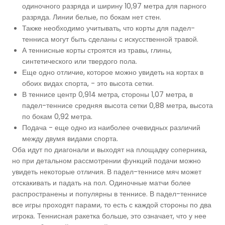
одиночного разряда и ширину 10,97 метра для парного
разряда. Линии белые, по бокам нет стен.
Также необходимо учитывать, что корты для падел-
тенниса могут быть сделаны с искусственной травой.
А теннисные корты строятся из травы, глины,
синтетического или твердого пола.
Еще одно отличие, которое можно увидеть на кортах в
обоих видах спорта, - это высота сетки.
В теннисе центр 0,914 метра, стороны 1,07 метра, в
падел-теннисе средняя высота сетки 0,88 метра, высота
по бокам 0,92 метра.
Подача - еще одно из наиболее очевидных различий
между двумя видами спорта.
Оба идут по диагонали и выходят на площадку соперника,
но при детальном рассмотрении функций подачи можно
увидеть некоторые отличия. В падел-теннисе мяч может
отскакивать и падать на пол. Одиночные матчи более
распространены и популярны в теннисе. В падел-теннисе
все игры проходят парами, то есть с каждой стороны по два
игрока. Теннисная ракетка больше, это означает, что у нее