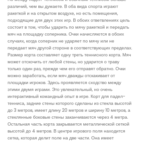
различий, чем вы думаете. В оба вида спорта играют
Баскетбольные Корты
Натуральная Трава
ракеткой и на открытом воздухе, но есть помещения,
подходящие для двух этих игр. В обоих ответвлениях цель
Волейбольные Корты
состоит в том, чтобы ударить по мячу ракеткой и передать
мяч на площадку соперника. Очки начисляются в обоих
случаях, когда соперник не ударяет по мячу или не
Гандбольные Корты
передает мяч другой стороне в соответствующих пределах.
Размер корта составляет одну треть теннисного корта. Мяч
Многофункциональные Поля
может отскочить от любой стены, но ударится о траву
только один раз, прежде чем его отправят обратно. Очки
Хоккейные Поля
можно заработать, если мяч дважды отскакивает от
площадки игроков. Здесь проявляется сходство между
этими двумя играми. Это увлекательный, но очень
Бейсбольные Поля
интерактивный командный опыт в игре. Корт для падел-
тенниса, задние стены которого сделаны из стекла высотой
Регби Поля
до 3 метров, имеет длину 20 метров и ширину 10 метров, а
стеклянные боковые стены заканчиваются через 4 метра.
Остальная часть корта закрывается металлической сеткой
Бадминтонные Корты
высотой до 4 метров. В центре игрового поля находится
сетка, которая делит поле на две части. Она имеет