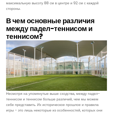
Футзальные Корты
максимальную высоту 88 см в центре и 92 см с каждой
стороны.
Крикетные Поля
В чем основные различия
между падел
-теннисом
и
Американский Футбол
теннисом?
Спортивные Игры На Ковриках
Ипподромы
Несмотря на упомянутые выше сходства, между падел-
теннисом и теннисом больше различий, чем мы можем
себе представить. Их историческое прошлое и правила
игры - это лишь некоторые из особенностей, которых они