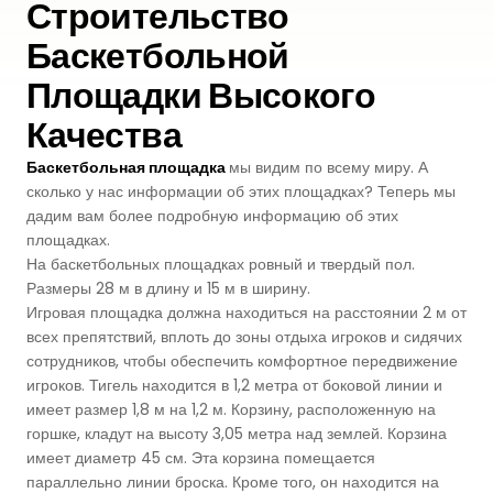
Строительство
Premium
Баскетбольной
Система Напылительного Покрытия
СБР
Легкоатлетические Дорожки
Площадки Высокого
Monoturf
Полное ПУ покрытие
Дренированный Шокпад
Падельные Корты
Качества
PowerGrass
ПУ Покрытие
ПЭ Шокпад
Баскетбольная площадка
мы видим по всему миру. А
Падельн Клубы
сколько у нас информации об этих площадках? Теперь мы
DuoGrass
Спортивный Паркет
Кварцевый Песок
дадим вам более подробную информацию об этих
Падбол Корты
площадках.
Без Заполнителя
Спортивный ПВХ
На баскетбольных площадках ровный и твердый пол.
Корт для Пиклбола
Размеры 28 м в длину и 15 м в ширину.
Падел Турф
Игровая площадка должна находиться на расстоянии 2 м от
Акриловое Покрытие
всех препятствий, вплоть до зоны отдыха игроков и сидячих
Теннисные Корты
сотрудников, чтобы обеспечить комфортное передвижение
Теннисная Трава
Модульное Резиновое Покрытие
игроков. Тигель находится в 1,2 метра от боковой линии и
Сквош Корты
имеет размер 1,8 м на 1,2 м. Корзину, расположенную на
Гольфовая Трава
горшке, кладут на высоту 3,05 метра над землей. Корзина
имеет диаметр 45 см. Эта корзина помещается
Стальные Трибуны
Гибридная Трава
параллельно линии броска. Кроме того, он находится на