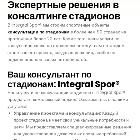
Экспертные решения в
Premium
консалтинге стадионов
Система Напылительного Покрытия
СБР
Легкоатлетические Дорожки
В Integral Spor® мы строим спортивные объекты
Monoturf
Полное ПУ покрытие
Дренированный Шокпад
консультации по стадионам
в более чем 90 странах на
Падельные Корты
протяжении более 20 лет. Кроме того, наши услуги по
PowerGrass
ПУ Покрытие
ПЭ Шокпад
консультированию по стадионам помогут вам на каждом
Падельн Клубы
этапе вашего проекта, создавая решения, наиболее
DuoGrass
Спортивный Паркет
подходящие для ваших потребностей.
Кварцевый Песок
Падбол Корты
Ваш консультант по
Без Заполнителя
Спортивный ПВХ
стадионам: Integral Spor®
Корт для Пиклбола
Падел Турф
Акриловое Покрытие
Наши услуги по консультации стадионов в Integral Spor®
Теннисные Корты
предлагают комплексный подход. Ознакомьтесь с нашими
Теннисная Трава
Модульное Резиновое Покрытие
услугами:
Управление проектами и консультации
: Каждый
Сквош Корты
Гольфовая Трава
проект стадиона имеет свои уникальные потребности и
цели. Мы предоставляем специализированные решения
Стальные Трибуны
Гибридная Трава
для удовлетворения даже самых сложных требований.