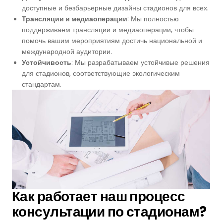
Футзальные Корты
доступные и безбарьерные дизайны стадионов для всех.
Трансляции и медиаоперации
: Мы полностью
Крикетные Поля
поддерживаем трансляции и медиаоперации, чтобы
помочь вашим мероприятиям достичь национальной и
международной аудитории.
Американский Футбол
Устойчивость
: Мы разрабатываем устойчивые решения
для стадионов, соответствующие экологическим
Спортивные Игры На Ковриках
стандартам.
Ипподромы
Как работает наш процесс
консультации по стадионам?