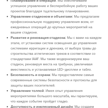
Планирование и операции
: Мы обеспечиваем
успешное управление и бесперебойную работу ваших
Баскетбольные Корты
Натуральная Трава
проектов благодаря тщательному планированию.
Управление стадионом и объектами
: Мы предлагаем
Волейбольные Корты
профессиональную поддержку управления всем, от
ежедневных операций до крупных мероприятий на
Гандбольные Корты
вашем стадионе.
Развитие и реновация стадиона
: Мы с вами на каждом
этапе, от установки систем освещения до управления
Многофункциональные Поля
системами ирригации и дренажа, от выбора травы до
строительства атлетических треков в соответствии со
Хоккейные Поля
стандартами IAAF. Мы также модернизируем ваш
стадион, реновируя места на трибунах, увеличивая
вместимость и устанавливая LED-дисплеи и табло.
Бейсбольные Поля
Безопасность и охрана
: Мы предоставляем самые
современные системы безопасности и протоколы для
Регби Поля
защиты ваших посетителей.
Управление толпой
: Имея опыт управления
Бадминтонные Корты
мероприятиями большого масштаба, мы гарантируем,
что каждое событие пройдет гладко.
Доступность и инклюзивный дизайн
: Мы создаем