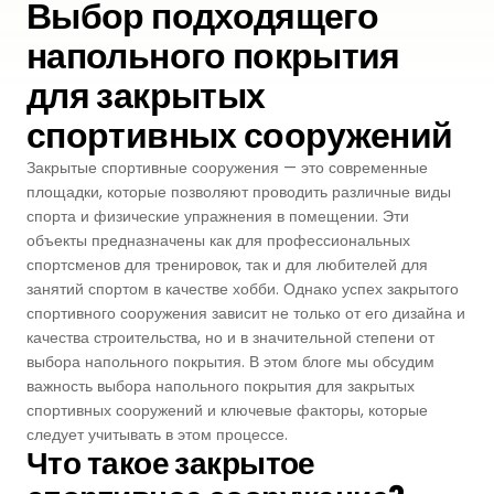
Выбор подходящего
Premium
напольного покрытия
Система Напылительного Покрытия
СБР
Легкоатлетические Дорожки
для закрытых
Monoturf
Полное ПУ покрытие
Дренированный Шокпад
Падельные Корты
спортивных сооружений
PowerGrass
ПУ Покрытие
ПЭ Шокпад
Закрытые спортивные сооружения — это современные
Падельн Клубы
площадки, которые позволяют проводить различные виды
DuoGrass
Спортивный Паркет
Кварцевый Песок
спорта и физические упражнения в помещении. Эти
Падбол Корты
объекты предназначены как для профессиональных
Без Заполнителя
Спортивный ПВХ
спортсменов для тренировок, так и для любителей для
Корт для Пиклбола
занятий спортом в качестве хобби. Однако успех закрытого
Падел Турф
спортивного сооружения зависит не только от его дизайна и
Акриловое Покрытие
качества строительства, но и в значительной степени от
Теннисные Корты
выбора напольного покрытия. В этом блоге мы обсудим
Теннисная Трава
Модульное Резиновое Покрытие
важность выбора напольного покрытия для закрытых
Сквош Корты
спортивных сооружений и ключевые факторы, которые
Гольфовая Трава
следует учитывать в этом процессе.
Что такое закрытое
Стальные Трибуны
Гибридная Трава