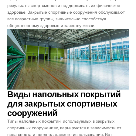
Футзальные Корты
результаты спортсменов и поддерживать их физическое
здоровье. Закрытые спортивные сооружения обслуживают
Крикетные Поля
все возрастные группы, значительно способствуя
общественному здоровью и качеству жизни.
Американский Футбол
Спортивные Игры На Ковриках
Ипподромы
Виды напольных покрытий
для закрытых спортивных
сооружений
Типы напольных покрытий, используемых в закрытых
спортивных сооружениях, варьируются в зависимости от
вида спорта и предполагаемого использования. Вот