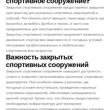
спортивное сооружение?
Баскетбольные Корты
Натуральная Трава
Закрытые спортивные сооружения предоставляют закрытые
пространства для различных спортивных мероприятий и
событий. Эти объекты могут вмещать такие виды спорта, как
Волейбольные Корты
баскетбол, волейбол, футбол и теннис, и часто они
предназначены для многоцелевого использования.
Гандбольные Корты
Закрытые спортивные сооружения предлагают возможность
заниматься спортом вне зависимости от погодных условий,
обслуживая профессиональных и любительских
Многофункциональные Поля
спортсменов всех возрастов.
Важность закрытых
Хоккейные Поля
спортивных сооружений
Закрытые спортивные сооружения повышают доступность
Бейсбольные Поля
спорта и позволяют организовывать различные спортивные
мероприятия. Они особенно важны в регионах, где
Регби Поля
погодные условия могут мешать проведению наружных
спортивных мероприятий, обеспечивая непрерывность
Бадминтонные Корты
занятий спортом. Кроме того, эти объекты предоставляют
необходимую инфраструктуру для тренировок
профессиональных спортивных команд, помогают улучшить