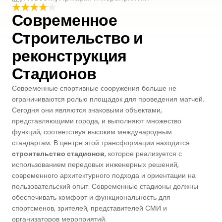
Современное
Premium
Система Напылительного Покрытия
СБР
Легкоатлетические Дорожки
Строительство и
Monoturf
Полное ПУ покрытие
Дренированный Шокпад
реконструкция
Падельные Корты
PowerGrass
Стадионов
ПУ Покрытие
ПЭ Шокпад
Падельн Клубы
Современные спортивные сооружения больше не
DuoGrass
Спортивный Паркет
Кварцевый Песок
ограничиваются ролью площадок для проведения матчей.
Падбол Корты
Сегодня они являются знаковыми объектами,
Без Заполнителя
Спортивный ПВХ
представляющими города, и выполняют множество
Корт для Пиклбола
функций, соответствуя высоким международным
Падел Турф
Акриловое Покрытие
стандартам. В центре этой трансформации находится
строительство стадионов
, которое реализуется с
Теннисные Корты
Теннисная Трава
использованием передовых инженерных решений,
Модульное Резиновое Покрытие
современного архитектурного подхода и ориентации на
Сквош Корты
пользовательский опыт. Современные стадионы должны
Гольфовая Трава
обеспечивать комфорт и функциональность для
спортсменов, зрителей, представителей СМИ и
Стальные Трибуны
Гибридная Трава
организаторов мероприятий.