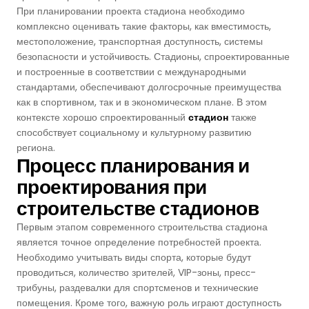
При планировании проекта стадиона необходимо
Баскетбольные Корты
Натуральная Трава
комплексно оценивать такие факторы, как вместимость,
местоположение, транспортная доступность, системы
Волейбольные Корты
безопасности и устойчивость. Стадионы, спроектированные
и построенные в соответствии с международными
стандартами, обеспечивают долгосрочные преимущества
Гандбольные Корты
как в спортивном, так и в экономическом плане. В этом
контексте хорошо спроектированный
стадион
также
Многофункциональные Поля
способствует социальному и культурному развитию
региона.
Процесс планирования и
Хоккейные Поля
проектирования при
Бейсбольные Поля
строительстве стадионов
Первым этапом современного строительства стадиона
Регби Поля
является точное определение потребностей проекта.
Необходимо учитывать виды спорта, которые будут
проводиться, количество зрителей, VIP-зоны, пресс-
Бадминтонные Корты
трибуны, раздевалки для спортсменов и технические
помещения. Кроме того, важную роль играют доступность