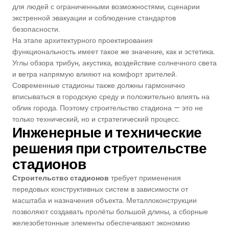
Футзальные Корты
для людей с ограниченными возможностями, сценарии
экстренной эвакуации и соблюдение стандартов
Крикетные Поля
безопасности.
На этапе архитектурного проектирования
функциональность имеет такое же значение, как и эстетика.
Американский Футбол
Углы обзора трибун, акустика, воздействие солнечного света
и ветра напрямую влияют на комфорт зрителей.
Спортивные Игры На Ковриках
Современные стадионы также должны гармонично
вписываться в городскую среду и положительно влиять на
облик города. Поэтому строительство стадиона — это не
Ипподромы
только технический, но и стратегический процесс.
Инженерные и технические
решения при строительстве
стадионов
Строительство стадионов
требует применения
передовых конструктивных систем в зависимости от
масштаба и назначения объекта. Металлоконструкции
позволяют создавать пролёты большой длины, а сборные
железобетонные элементы обеспечивают экономию