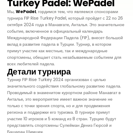
Turkey Padel: WePadel
Premium
Мы,
Система Напылительного Покрытия
WePadel
, гордимся тем, что являемся спонсорами
СБР
Легкоатлетические Дорожки
турнира FIP Rise Turkey Padel, который пройдет с 22 по 26
октября 2024 года в Манавгате, Анталья. Это значительное
Monoturf
Полное ПУ покрытие
Дренированный Шокпад
Падельные Корты
событие, включенное в официальный календарь
Международной Федерации Падела (FIP), внесет большой
PowerGrass
ПУ Покрытие
ПЭ Шокпад
вклад в развитие падела в Турции. Турнир, в котором
Падельн Клубы
примут участие как местные, так и международные
DuoGrass
Спортивный Паркет
Кварцевый Песок
спортсмены, обещает стать незабываемым событием для
Падбол Корты
всех любителей падела.
Без Заполнителя
Детали турнира
Спортивный ПВХ
Корт для Пиклбола
Турнир FIP Rise Turkey 2024 организован с целью
Падел Турф
Акриловое Покрытие
значительного содействия глобальному развитию падела.
Проводимый в знаменитом курортном районе Манавгат в
Теннисные Корты
Теннисная Трава
Модульное Резиновое Покрытие
Анталье, это мероприятие имеет важное значение не
только с точки зрения спорта, но и для продвижения
Сквош Корты
региона и поддержки его туризма. В турнире примут
Гольфовая Трава
участие 10 игроков и 5 команд из 8 стран. Турцию будут
Стальные Трибуны
представлять спортсмены Сулейман Дениз Гюрсой и
Гибридная Трава
Башаран Шимшек.