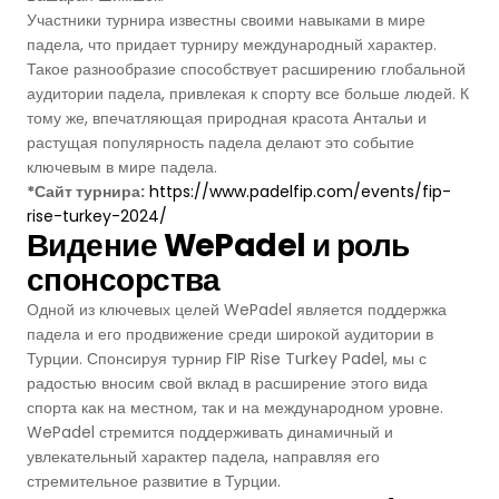
Участники турнира известны своими навыками в мире
Баскетбольные Корты
Натуральная Трава
падела, что придает турниру международный характер.
Такое разнообразие способствует расширению глобальной
Волейбольные Корты
аудитории падела, привлекая к спорту все больше людей. К
тому же, впечатляющая природная красота Антальи и
растущая популярность падела делают это событие
Гандбольные Корты
ключевым в мире падела.
*Сайт турнира:
https://www.padelfip.com/events/fip-
Многофункциональные Поля
rise-turkey-2024/
Видение WePadel и роль
Хоккейные Поля
спонсорства
Одной из ключевых целей WePadel является поддержка
Бейсбольные Поля
падела и его продвижение среди широкой аудитории в
Турции. Спонсируя турнир FIP Rise Turkey Padel, мы с
Регби Поля
радостью вносим свой вклад в расширение этого вида
спорта как на местном, так и на международном уровне.
WePadel стремится поддерживать динамичный и
Бадминтонные Корты
увлекательный характер падела, направляя его
стремительное развитие в Турции.