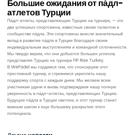
Большие ожидания от па́дл-
Футзальные Корты
атлетов Турции
Крикетные Поля
Па́дл-атлеты, представляющие Турцию на турнире, — это
два успешных спортсмена, известные своим талантом в
Американский Футбол
сообществе па́дла. Эти спортсмены внесли значительный
вклад в развитие па́дла в Турции благодаря своим
индивидуальным выступлениям и командной сплоченности.
Спортивные Игры На Ковриках
Мы твердо верим, что они добьются больших успехов,
представляя Турцию на турнире FIP Rise Turkey.
Ипподромы
В WePadel мы гордимся тем, что спонсируем этот
престижный турнир, и стремимся укреплять нашу
поддержку спорта с каждым днем. Мы желаем всем
участникам удачи и вновь подтверждаем нашу полную
уверенность в па́дл-атлетах, представляющих Турцию.
Будущее па́дла в Турции светлое, и этот турнир станет
важным шагом к еще большему раскрытию этого
потенциала.