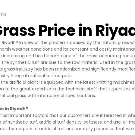
çlarla Mücadele Edilmesi Hakkında Kanun ve Internet Ortamında 
 Düzenlenmesine Dair Usul ve Esaslar Hakkında Yönetmelik’ten
тия
nlar başta olmak üzere, kanuni ve sözleşmesel yükümlülüklerini 
 Grass Price in Riya
T SİTEMİZDE KULLANILAN ÇEREZ TÜRLERİ
Çerezleri
rini ziyaretinizi süresince internet sitesinin düzgün bir şekilde
in Riyadh? In view of the problems caused by the natural grass wh
eminini sağlamaktadır. Sitelerimizin ve sizin, ziyaretinizde güvenliğ
harsh weather conditions and its constant and costly maintenanc
ağlamak gibi amaçlarla kullanılırlar. Oturum çerezleri geçici çerezler
e increasing and has become one of the most accurate products 
patıp sitemize tekrar geldiğinizde silinir, kalıcı değillerdir.
 the synthetic turf are due to the raw material used in the gras
erezler
cial grass industry has been modernized and significantly modi
 tercihlerinizi hatırlamak için kullanılır ve tarayıcılar vasıtasıyla c
ry Integral artificial turf carpets.
ı çerezler, sitemizi ziyaret ettiğiniz tarayıcınızı kapattıktan veya
f the artificial plant is equipped with the latest knitting machine
 yeniden başlattıktan sonra bile saklı kalır. Tarayıcınızın ayarlarınd
on to the great expertise in the technical staff that supervises a
bu çerezler tarayıcınızın alt klasörlerinde tutulurlar.
tificial grass with international specifications.
rin bazı türleri; İnternet Sitesini kullanım amacınız gibi hususlar 
izlere özel öneriler sunulması için kullanılabilmektedir.
ce in Riyadh?
r sayesinde İnternet Sitemizi aynı cihazla tekrardan ziyaret etmen
he most important factors that our customers are interested in whe
hazınızda İnternet Sitemiz tarafından oluşturulmuş bir çerez ol
 of synthetic turf, artificial turf density, softness, and use, all
l edilir ve var ise, sizin siteyi daha önce ziyaret ettiğiniz anlaşılır
 prices for carpets of artificial turf are carefully placed so that w
ik bu doğrultuda belirlenir ve böylelikle sizlere daha iyi bir hizmet 