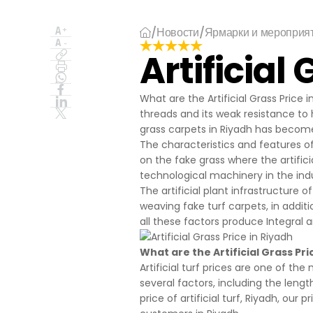
İşlenen Su
Yayınların
/
Новости
/
Ярмарки и мероприя
kaynaklana
getirmek.
Artificial
3.İNTERNE
3.1.Oturum 
Oturum çerezle
What are the Artificial Grass Price 
çalışmasının t
threads and its weak resistance to 
sürekliliğini s
grass carpets in Riyadh has becom
tarayıcınızı ka
The characteristics and features of
3.2.Kalıcı Ç
on the fake grass where the artifi
Bu tür çerezler
technological machinery in the indust
depolanır Kalıc
The artificial plant infrastructure o
bilgisayarınızı
weaving fake turf carpets, in additi
silinene kadar 
all these factors produce Integral ar
Kalıcı çerezle
bulundurarak s
What are the Artificial Grass Pri
Kalıcı çerezle
Artificial turf prices are one of t
durumunda, ci
several factors, including the length
olmadığı kontro
price of artificial turf, Riyadh, our
iletilecek içer