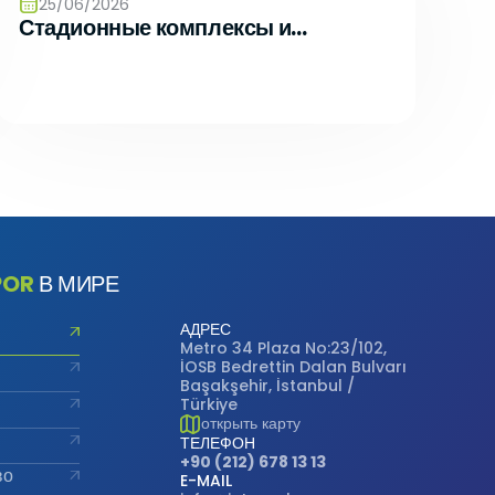
 kısa süre
25/06/2026
Стадионные комплексы и
многофункциональные
mek veya
спортивные города
in
neği
ümkündür.
yarlamanız
ernet
POR
В МИРЕ
arını
АДРЕС
Metro 34 Plaza No:23/102,
İOSB Bedrettin Dalan Bulvarı
Başakşehir, İstanbul /
. Gizlilik
Türkiye
veri
открыть карту
ТЕЛЕФОН
+90 (212) 678 13 13
во
E-MAIL