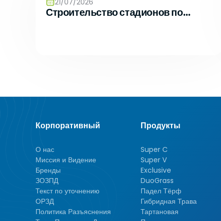
uygun içerikle
21/07/2026
Строительство стадионов по
içinde tekrar 
4.ÇEREZ T
стандартам FIFA, UEFA и CAF
Çerezlerin kul
silmek için tar
Birçok tarayıc
reddetme, yaln
cihazınıza çe
sunar.
Aynı zamanda,
Çerezleri devr
gerekebilir, h
Корпоративный
Продукты
sitesindeki ba
aşağıdaki tablo
О нас
Super C
5.İNTERNET
Миссия и Видение
Super V
İnternet Sitesi G
Бренды
Exclusive
maddelerinin y
ЗОЗПД
DuoGrass
Politikası Kur
Текст по уточнению
Падел Тёрф
sahiplerinin ta
ОРЗД
Гибридная Трава
Firma Adı
Политика Разъяснения
Тартановая
Adres: Mahalle