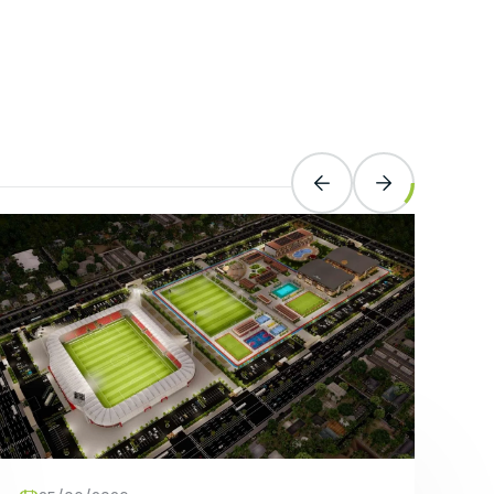
zlerdir.
unmaktır.
lmeye,
ve
 sitenin
emektir.
erilen hata
ırlar. Bu
r.
in ilgi
esini ve