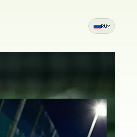
RU
ak
et
z
mıza hangi
siteleri
.
ilmiş bir
çin
ilir. Çerez
da
i
bu sitede