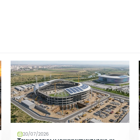
/Teknik Çerezler
niz internet sitesinin düzgün şekilde çalışabilmesi için zorunlu çere
rin amacı, sitenin çalışmasını sağlamak yoluyla gerekli hizmet s
net sitesinin güvenli bölümlerine erişmeye, özelliklerini kullanabi
nti yapabilmeye olanak verir.
k Çerezler
nin kullanım şekli, ziyaret sıklığı ve sayısı, hakkında bilgi toplayan 
siteye nasıl geçtiğini gösterirler. Bu tür çerezlerin kullanım amacı,
ni iyileştirerek performans arttırmak ve genel eğilim yönünü belirl
iklerinin tespitini sağlayabilecek verileri içermezler. Örneğin, göst
veya en çok ziyaret edilen sayfaları gösterirler.
l/Fonksiyonel Çerezler
ite içerisinde yaptığı seçimleri kaydederek bir sonraki ziyarette hat
 amacı ziyaretçilere kullanım kolaylığı sağlamaktır. Örneğin, site
ziyaret ettiği her bir sayfada kullanıcı şifresini tekrar girmesini önle
leme/Reklam Çerezleri
sunulan reklamların etkinliğinin ölçülmesi ve reklamların kaç kere
nin hesaplanmasını sağlarlar. Bu tür çerezlerin amacı, ziyaretçiler
lleştirilmiş reklamların sunulmasıdır.
20/07/2026
iyaretçilerin gezinmelerine özel olarak ilgi alanlarının tespit edilm