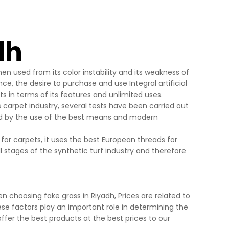
Yapılan
yerine
dh
en used from its color instability and its weakness of
ini,
e, the desire to purchase and use Integral artificial
dir, siz
in terms of its features and unlimited uses.
s carpet industry, several tests have been carried out
fied by the use of the best means and modern
ihazınızda
s for carpets, it uses the best European threads for
an
ll stages of the synthetic turf industry and therefore
göz önünde
iz
n choosing fake grass in Riyadh, Prices are related to
up
 these factors play an important role in determining the
 ve size
e offer the best products at the best prices to our
sunulur.