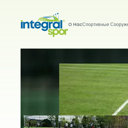
O Hac
Спортивные Сооруж
Проекты
Все проекты
KİŞİSEL 
İNTERNET S
Kişisel verile
adlandırılacak
edenlerin giz
Kullanımı Polit
tür çerezlerin
Çerezler, bilgi
tarafından ci
Genellikle ziya
deneyim sunma
kullanılır ve b
kullanılmasını
engelleyebilir
hatırlatmak is
çerez kullanım