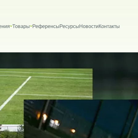
ения
Товары
Референсы
Ресурсы
Новости
Контакты
VERİLERİN KORUNMASI
İTESİ ÇEREZ POLİTİKASI
riniz; veri sorumlusu olarak Firma Adı (“ŞİRKET” veya Firma Adı” olar
tır.) tarafından işletilen (www.alanadi.com) internet sitesini ziyar
liliğini korumak Kurumumuzun önde gelen ilkelerindendir. Bu Çere
ikası (“Politika”), tüm web sitesi ziyaretçilerimize ve kullanıcıları
 hangi koşullarda kullanıldığını açıklamaktadır.
sayarınız ya da mobil cihazınız üzerinden ziyaret ettiğiniz internet 
hazınıza veya ağ sunucusuna depolanan küçük metin dosyalarıdır
ret ettiğiniz internet sitesini kullanmanız sırasında size kişiselleştir
k, sunulan hizmetleri geliştirmek ve deneyiminizi iyileştirmek i
ir internet sitesinde gezinirken kullanım kolaylığına katkıda bulunab
 tercih etmezseniz tarayıcınızın ayarlarından Çerezleri silebilir ya 
siniz. Ancak bunun internet sitemizi kullanımınızı etkileyebileceğin
teriz. Tarayıcınızdan Çerez ayarlarınızı değiştirmediğiniz sürece 
ını kabul ettiğinizi varsayacağız.