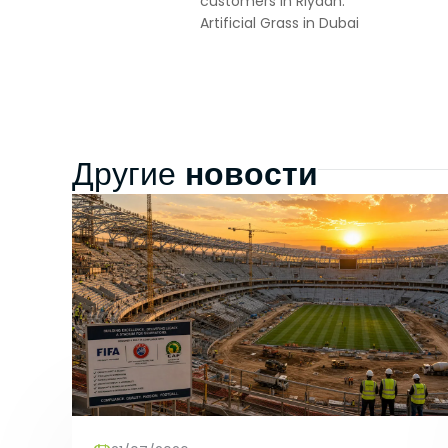
customers in Riyadh.
3.3.Zorunlu
Artificial Grass in Dubai
Ziyaret ettiği
Bu tür çerezle
Örneğin, inter
üzerinde gezi
3.4.Analiti
İnternet sitesi
новости
Другие
ziyaretçilerin 
işleyiş biçimi
Ziyaretçi kiml
mesajı sayısı 
3.5.İşlevse
Ziyaretçinin s
tür çerezlerin
kullanıcısının 
3.6. Hedef
Ziyaretçilere 
görüntülendiği
alanlarına öze
Aynı şekilde, z