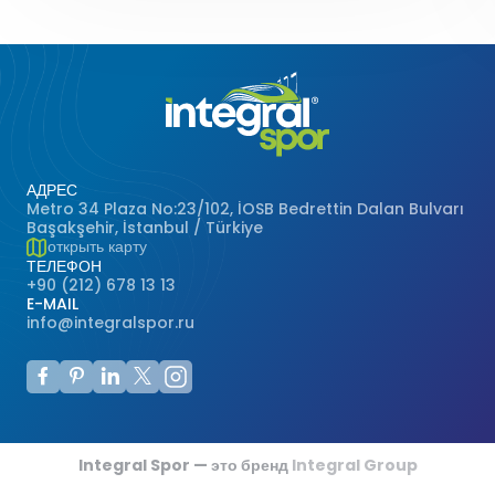
Футзальные Корты
Крикетные Поля
Американский Футбол
Спортивные Игры На Ковриках
АДРЕС
Metro 34 Plaza No:23/102, İOSB Bedrettin Dalan Bulvarı
Başakşehir, İstanbul / Türkiye
Ипподромы
открыть карту
ТЕЛЕФОН
+90 (212) 678 13 13
E-MAIL
info@integralspor.ru
Integral Spor — это бренд
Integral Group