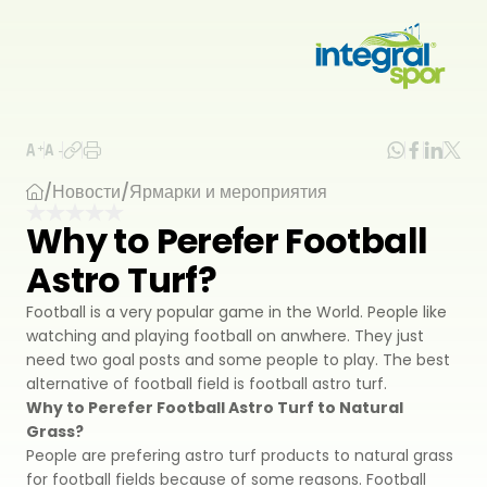
Проекты
Все проекты
O Hac
/
Новости
/
Ярмарки и мероприятия
Спортивные Сооружения
Why to Perefer Football
Товары
Стадионы
Astro Turf?
Референсы
Олимпийский Спортивный Город
Искусственная Трава
Football is a very popular game in the World. People like
watching and playing football on anwhere. They just
need two goal posts and some people to play. The best
Super С
Ресурсы
Бассейны
Спортивное Покрытие
alternative of football field is football astro turf.
Why to Perefer Football Astro Turf to Natural
Super V
Тартановая Поверхность
Новости
Крытые Спортивные Залы
Дополняющие Товары
Grass?
People are prefering astro turf products to natural grass
Exclusive
Сэндвич Система
for football fields because of some reasons. Football
Пробка
Контакты
Футбольные Поля