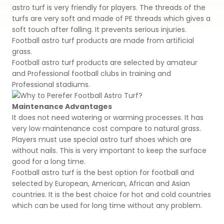
astro turf is very friendly for players. The threads of the
Premium
turfs are very soft and made of PE threads which gives a
Система Напылительного Покрытия
СБР
Легкоатлетические Дорожки
soft touch after falling. It prevents serious injuries.
Football astro turf products are made from artificial
Monoturf
Полное ПУ покрытие
Дренированный Шокпад
Падельные Корты
grass.
Football astro turf products are selected by amateur
PowerGrass
ПУ Покрытие
ПЭ Шокпад
and Professional football clubs in training and
Падельн Клубы
Professional stadiums.
DuoGrass
Спортивный Паркет
Кварцевый Песок
Падбол Корты
Maintenance Advantages
Без Заполнителя
It does not need watering or warming processes. It has
Спортивный ПВХ
very low maintenance cost compare to natural grass.
Корт для Пиклбола
Players must use special astro turf shoes which are
Падел Турф
Акриловое Покрытие
without nails. This is very important to keep the surface
Теннисные Корты
good for a long time.
Теннисная Трава
Модульное Резиновое Покрытие
Football astro turf is the best option for football and
selected by European, American, African and Asian
Сквош Корты
Гольфовая Трава
countries. It is the best choice for hot and cold countries
which can be used for long time without any problem.
Стальные Трибуны
Гибридная Трава