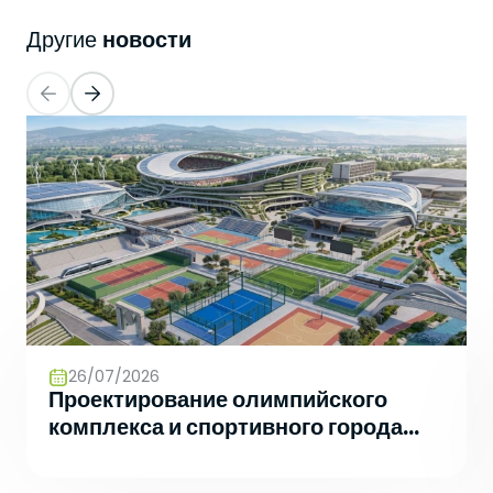
Баскетбольные Корты
Натуральная Трава
новости
Другие
Волейбольные Корты
Гандбольные Корты
Многофункциональные Поля
Хоккейные Поля
Бейсбольные Поля
26/07/2026
Регби Поля
Проектирование олимпийского
комплекса и спортивного города
Бадминтонные Корты
будущего