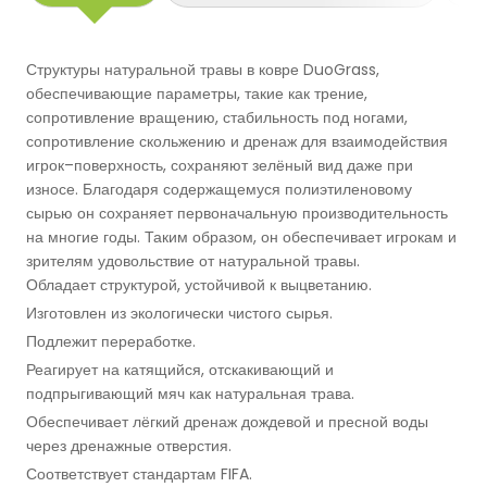
Баскетбольные Корты
Натуральная Трава
Структуры натуральной травы в ковре DuoGrass,
Волейбольные Корты
обеспечивающие параметры, такие как трение,
сопротивление вращению, стабильность под ногами,
сопротивление скольжению и дренаж для взаимодействия
Гандбольные Корты
игрок–поверхность, сохраняют зелёный вид даже при
износе. Благодаря содержащемуся полиэтиленовому
Многофункциональные Поля
сырью он сохраняет первоначальную производительность
на многие годы. Таким образом, он обеспечивает игрокам и
Хоккейные Поля
зрителям удовольствие от натуральной травы.
Обладает структурой, устойчивой к выцветанию.
Изготовлен из экологически чистого сырья.
Бейсбольные Поля
Подлежит переработке.
Реагирует на катящийся, отскакивающий и
Регби Поля
подпрыгивающий мяч как натуральная трава.
Обеспечивает лёгкий дренаж дождевой и пресной воды
Бадминтонные Корты
через дренажные отверстия.
Соответствует стандартам FIFA.