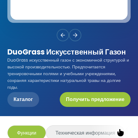
Premium
Система Напылительного Покрытия
СБР
Легкоатлетические Дорожки
Monoturf
Полное ПУ покрытие
Дренированный Шокпад
Падельные Корты
PowerGrass
ПУ Покрытие
ПЭ Шокпад
Падельн Клубы
DuoGrass Искусственный Газон
DuoGrass
Спортивный Паркет
Кварцевый Песок
DuoGrass искусственный газон с экономичной структурой и
Падбол Корты
высокой производительностью. Предпочитается
Без Заполнителя
Спортивный ПВХ
тренировочными полями и учебными учреждениями,
Корт для Пиклбола
сохраняя характеристики натуральной травы на долгие
Падел Турф
годы.
Акриловое Покрытие
Теннисные Корты
Каталог
Получить предложение
Теннисная Трава
Модульное Резиновое Покрытие
Сквош Корты
Гольфовая Трава
Стальные Трибуны
Гибридная Трава
Функции
Техническая информация
П