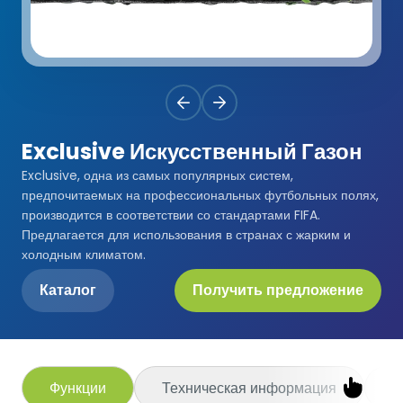
Premium
Система Напылительного Покрытия
СБР
Легкоатлетические Дорожки
Monoturf
Полное ПУ покрытие
Дренированный Шокпад
Падельные Корты
PowerGrass
ПУ Покрытие
ПЭ Шокпад
Падельн Клубы
Exclusive Искусственный Газон
DuoGrass
Спортивный Паркет
Кварцевый Песок
Exclusive, одна из самых популярных систем,
Падбол Корты
предпочитаемых на профессиональных футбольных полях,
Без Заполнителя
Спортивный ПВХ
производится в соответствии со стандартами FIFA.
Корт для Пиклбола
Предлагается для использования в странах с жарким и
Падел Турф
холодным климатом.
Акриловое Покрытие
Теннисные Корты
Каталог
Получить предложение
Теннисная Трава
Модульное Резиновое Покрытие
Сквош Корты
Гольфовая Трава
Стальные Трибуны
Гибридная Трава
Функции
Техническая информация
П