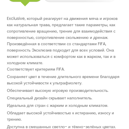
Баскетбольные Корты
Натуральная Трава
Exclusive, который реагирует на движения мяча и игроков
Волейбольные Корты
как натуральная трава, предлагает такие параметры, как
сопротивление вращению, трение для взаимодействия с
поверхностью, сопротивление скольжению и дренаж.
Гандбольные Корты
Произведённая в соответствии со стандартами FIFA,
поверхность Эксклюзив подходит для всех условий. Она
Многофункциональные Поля
может использоваться с комфортом как в жарком, так и в
холодном климате.
Хоккейные Поля
Соответствует критериям FIFA.
Сохраняет цвет в течение длительного времени благодаря
высокой устойчивости к ультрафиолету.
Бейсбольные Поля
Обеспечивает высокую игровую производительность.
Специальный дизайн скрывает наполнитель.
Регби Поля
Идеальна для стран с жарким и холодным климатом.
Обладает высокой устойчивостью к истиранию, износу и
Бадминтонные Корты
трению.
Доступна в смешанных светло- и тёмно-зелёных цветах.