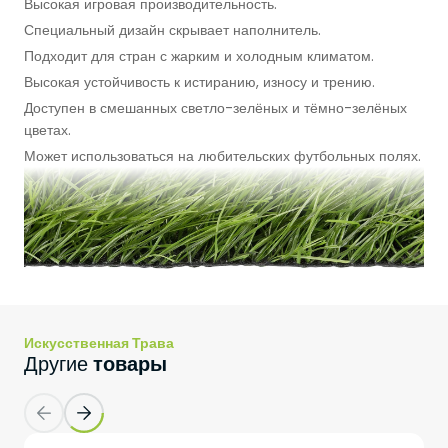
Футзальные Корты
Высокая игровая производительность.
Специальный дизайн скрывает наполнитель.
Крикетные Поля
Подходит для стран с жарким и холодным климатом.
Высокая устойчивость к истиранию, износу и трению.
Американский Футбол
Доступен в смешанных светло-зелёных и тёмно-зелёных
цветах.
Может использоваться на любительских футбольных полях.
Спортивные Игры На Ковриках
Ипподромы
вопросы
Часто задаваемые
Проекты
Фетр
Серый – Белый
150 г 
Шок Пад
1. Каков срок производства
Сшитый полиэтилен
8 – 2
Искусственная Трава
искусственного газона Пауэрграсс?
товары
Другие
Синтетическая трава
40 мм – 45 мм – 50 мм – 55 мм –
Morocco
Подложка
165 г PP подложка
Пауэрграсс и другие наши покрытия производятся в
2. Каковы особенности
Morocco Football Field 1232 m²
среднем за 7 дней.
искусственного газона Пауэрграсс?
Латекс
1.000 г – 1.100 г латекс