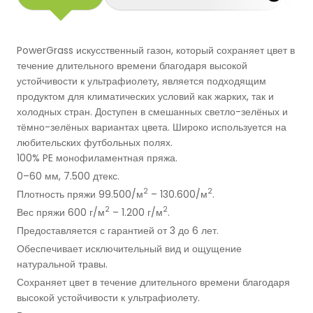
Баскетбольные Корты
Натуральная Трава
PowerGrass искусственный газон, который сохраняет цвет в
Волейбольные Корты
течение длительного времени благодаря высокой
устойчивости к ультрафиолету, является подходящим
Гандбольные Корты
продуктом для климатических условий как жарких, так и
холодных стран. Доступен в смешанных светло-зелёных и
тёмно-зелёных вариантах цвета. Широко используется на
Многофункциональные Поля
любительских футбольных полях.
100% PE монофиламентная пряжа.
Хоккейные Поля
0–60 мм, 7.500 дтекс.
2
2
Плотность пряжи 99.500/м
– 130.600/м
.
Бейсбольные Поля
2
2
Вес пряжи 600 г/м
– 1.200 г/м
.
Предоставляется с гарантией от 3 до 6 лет.
Регби Поля
Обеспечивает исключительный вид и ощущение
натуральной травы.
Бадминтонные Корты
Сохраняет цвет в течение длительного времени благодаря
высокой устойчивости к ультрафиолету.