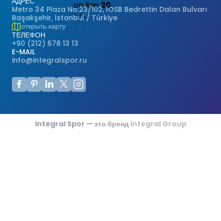
АДРЕС
on line
20
Metro 34 Plaza No:23/102, İOSB Bedrettin Dalan Bulvarı
размещается заполняющий материал.
" />
Başakşehir, İstanbul / Türkiye
открыть карту
ТЕЛЕФОН
+90 (212) 678 13 13
E-MAIL
info@integralspor.ru
Integral Spor — это бренд
Integral Group