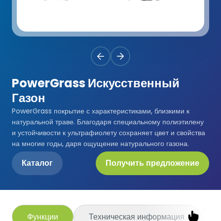
Premium
Система Напылительного Покрытия
СБР
Легкоатлетические Дорожки
Monoturf
Полное ПУ покрытие
Дренированный Шокпад
Падельные Корты
PowerGrass
ПУ Покрытие
ПЭ Шокпад
Падельн Клубы
PowerGrass Искусственный
DuoGrass
Спортивный Паркет
Кварцевый Песок
Газон
Падбол Корты
PowerGrass покрытие с характеристиками, близкими к
Без Заполнителя
Спортивный ПВХ
натуральной траве. Благодаря специальному полиэтилену
Корт для Пиклбола
и устойчивости к ультрафиолету сохраняет цвет и свойства
Падел Турф
Акриловое Покрытие
на многие годы, даря ощущение натурального газона.
Теннисные Корты
Каталог
Получить предложение
Теннисная Трава
Модульное Резиновое Покрытие
Сквош Корты
Гольфовая Трава
Стальные Трибуны
Гибридная Трава
Функции
Техническая информация
П