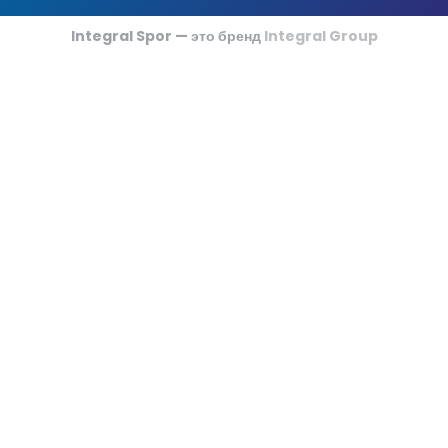
Футзальные Корты
Integral Spor — это бренд
Integral Group
Крикетные Поля
Американский Футбол
Спортивные Игры На Ковриках
Ипподромы