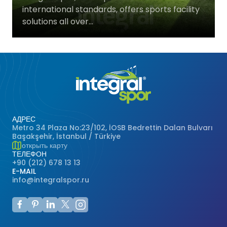
international standards, offers sports facility
Баскетбольные Корты
Натуральная Трава
solutions all over...
Волейбольные Корты
Гандбольные Корты
Многофункциональные Поля
АДРЕС
Хоккейные Поля
Metro 34 Plaza No:23/102, İOSB Bedrettin Dalan Bulvarı
Başakşehir, İstanbul / Türkiye
открыть карту
Бейсбольные Поля
ТЕЛЕФОН
+90 (212) 678 13 13
E-MAIL
Регби Поля
info@integralspor.ru
Бадминтонные Корты