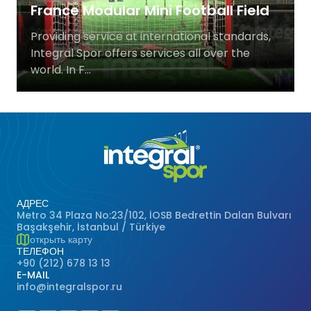
France Modular Mini Football Field
Баскетбольные Корты
Натуральная Трава
Providing service at international standards,
Integral Spor offers services all over the
Волейбольные Корты
world. In F...
Гандбольные Корты
Многофункциональные Поля
Хоккейные Поля
Бейсбольные Поля
АДРЕС
Metro 34 Plaza No:23/102, İOSB Bedrettin Dalan Bulvarı
Başakşehir, İstanbul / Türkiye
Регби Поля
открыть карту
ТЕЛЕФОН
+90 (212) 678 13 13
Бадминтонные Корты
E-MAIL
info@integralspor.ru