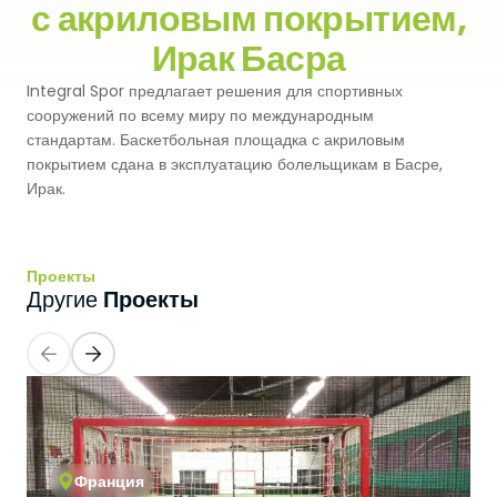
с акриловым покрытием,
Premium
Система Напылительного Покрытия
Ирак Басра
СБР
Легкоатлетические Дорожки
Integral Spor предлагает решения для спортивных
Monoturf
Полное ПУ покрытие
Дренированный Шокпад
Падельные Корты
сооружений по всему миру по международным
стандартам. Баскетбольная площадка с акриловым
PowerGrass
ПУ Покрытие
ПЭ Шокпад
покрытием сдана в эксплуатацию болельщикам в Басре,
Падельн Клубы
Ирак.
DuoGrass
Спортивный Паркет
Кварцевый Песок
Падбол Корты
Без Заполнителя
Спортивный ПВХ
Проекты
Корт для Пиклбола
Проекты
Другие
Падел Турф
Акриловое Покрытие
Теннисные Корты
Теннисная Трава
Модульное Резиновое Покрытие
Сквош Корты
Гольфовая Трава
Стальные Трибуны
Гибридная Трава
Франция