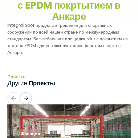
с EPDM покртытием в
Premium
Система Напылительного Покрытия
Анкаре
СБР
Легкоатлетические Дорожки
Integral Spor предлагает решения для спортивных
Monoturf
Полное ПУ покрытие
Дренированный Шокпад
Падельные Корты
сооружений по всей нашей стране по международным
стандартам. Баскетбольная площадка Nike с покрытием из
PowerGrass
ПУ Покрытие
ПЭ Шокпад
тартана EPDM сдана в эксплуатацию фанатам спорта в
Падельн Клубы
Анкаре.
DuoGrass
Спортивный Паркет
Кварцевый Песок
Падбол Корты
Без Заполнителя
Спортивный ПВХ
Проекты
Корт для Пиклбола
Проекты
Другие
Падел Турф
Акриловое Покрытие
Теннисные Корты
Теннисная Трава
Модульное Резиновое Покрытие
Сквош Корты
Гольфовая Трава
Стальные Трибуны
Гибридная Трава
Франция