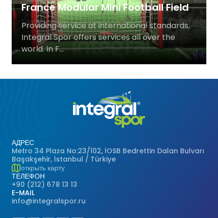
France Modular Mini Football Field
Баскетбольные Корты
Натуральная Трава
Providing service at international standards,
Integral Spor offers services all over the
Волейбольные Корты
world. In F...
Гандбольные Корты
Многофункциональные Поля
Хоккейные Поля
Бейсбольные Поля
АДРЕС
Metro 34 Plaza No:23/102, İOSB Bedrettin Dalan Bulvarı
Başakşehir, İstanbul / Türkiye
Регби Поля
открыть карту
ТЕЛЕФОН
+90 (212) 678 13 13
Бадминтонные Корты
E-MAIL
info@integralspor.ru