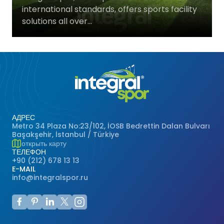
international standards, offers sports facility
Баскетбольные Корты
Натуральная Трава
solutions all over...
Волейбольные Корты
Гандбольные Корты
Многофункциональные Поля
АДРЕС
Хоккейные Поля
Metro 34 Plaza No:23/102, İOSB Bedrettin Dalan Bulvarı
Başakşehir, İstanbul / Türkiye
открыть карту
Бейсбольные Поля
ТЕЛЕФОН
+90 (212) 678 13 13
E-MAIL
Регби Поля
info@integralspor.ru
Бадминтонные Корты