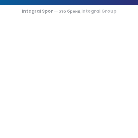
Футзальные Корты
Integral Spor — это бренд
Integral Group
Крикетные Поля
Американский Футбол
Спортивные Игры На Ковриках
Ипподромы