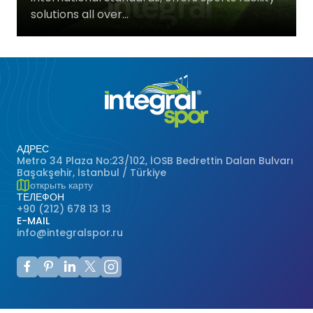
solutions all over...
Баскетбольные Корты
Натуральная Трава
Волейбольные Корты
Гандбольные Корты
Многофункциональные Поля
АДРЕС
Metro 34 Plaza No:23/102, İOSB Bedrettin Dalan Bulvarı
Хоккейные Поля
Başakşehir, İstanbul / Türkiye
открыть карту
ТЕЛЕФОН
Бейсбольные Поля
+90 (212) 678 13 13
E-MAIL
info@integralspor.ru
Регби Поля
Бадминтонные Корты