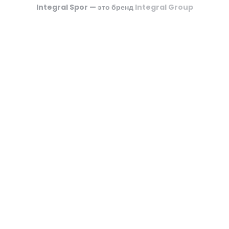
Футзальные Корты
Integral Spor — это бренд
Integral Group
Крикетные Поля
Американский Футбол
Спортивные Игры На Ковриках
Ипподромы