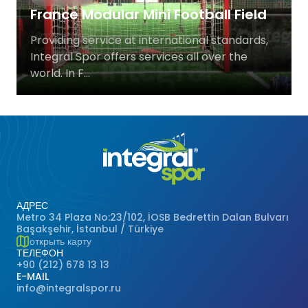
France Modular Mini Football Field
Баскетбольные Корты
Натуральная Трава
Providing service at international standards,
Волейбольные Корты
Integral Spor offers services all over the
world. In F...
Гандбольные Корты
Многофункциональные Поля
Хоккейные Поля
Бейсбольные Поля
АДРЕС
Metro 34 Plaza No:23/102, İOSB Bedrettin Dalan Bulvarı
Başakşehir, İstanbul / Türkiye
Регби Поля
открыть карту
ТЕЛЕФОН
+90 (212) 678 13 13
Бадминтонные Корты
E-MAIL
info@integralspor.ru