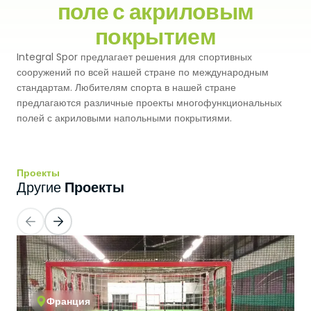
поле с акриловым
Premium
Система Напылительного Покрытия
покрытием
СБР
Легкоатлетические Дорожки
Integral Spor предлагает решения для спортивных
Monoturf
Полное ПУ покрытие
Дренированный Шокпад
Падельные Корты
сооружений по всей нашей стране по международным
стандартам. Любителям спорта в нашей стране
PowerGrass
ПУ Покрытие
ПЭ Шокпад
предлагаются различные проекты многофункциональных
Падельн Клубы
полей с акриловыми напольными покрытиями.
DuoGrass
Спортивный Паркет
Кварцевый Песок
Падбол Корты
Без Заполнителя
Спортивный ПВХ
Проекты
Корт для Пиклбола
Проекты
Другие
Падел Турф
Акриловое Покрытие
Теннисные Корты
Теннисная Трава
Модульное Резиновое Покрытие
Сквош Корты
Гольфовая Трава
Стальные Трибуны
Гибридная Трава
Франция