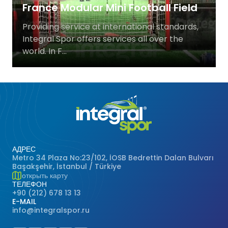
France Modular Mini Football Field
Баскетбольные Корты
Натуральная Трава
Providing service at international standards,
Integral Spor offers services all over the
Волейбольные Корты
world. In F...
Гандбольные Корты
Многофункциональные Поля
Хоккейные Поля
Бейсбольные Поля
АДРЕС
Metro 34 Plaza No:23/102, İOSB Bedrettin Dalan Bulvarı
Başakşehir, İstanbul / Türkiye
Регби Поля
открыть карту
ТЕЛЕФОН
+90 (212) 678 13 13
Бадминтонные Корты
E-MAIL
info@integralspor.ru