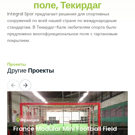
поле, Текирдаг
Premium
Система Напылительного Покрытия
СБР
Integral Spor предлагает решения для спортивных
Легкоатлетические Дорожки
сооружений по всей нашей стране по международным
Monoturf
Полное ПУ покрытие
стандартам. В Текирдаг-Кале любителям спорта было
Дренированный Шокпад
Падельные Корты
предложено многофункциональное поле с тартановым
PowerGrass
покрытием.
ПУ Покрытие
ПЭ Шокпад
Падельн Клубы
DuoGrass
Спортивный Паркет
Кварцевый Песок
Падбол Корты
Проекты
Проекты
Другие
Без Заполнителя
Спортивный ПВХ
Корт для Пиклбола
Падел Турф
Акриловое Покрытие
Теннисные Корты
Теннисная Трава
Модульное Резиновое Покрытие
Сквош Корты
Гольфовая Трава
Франция
Стальные Трибуны
France Modular Mini Football Field
Гибридная Трава