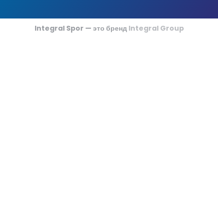
Футзальные Корты
Крикетные Поля
Integral Spor — это бренд
Integral Group
Американский Футбол
Спортивные Игры На Ковриках
Ипподромы