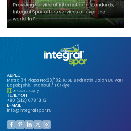
Providing service at international standards,
Баскетбольные Корты
Натуральная Трава
Integral Spor offers services all over the
world. In F...
Волейбольные Корты
Гандбольные Корты
Многофункциональные Поля
Хоккейные Поля
АДРЕС
Metro 34 Plaza No:23/102, İOSB Bedrettin Dalan Bulvarı
Бейсбольные Поля
Başakşehir, İstanbul / Türkiye
открыть карту
ТЕЛЕФОН
Регби Поля
+90 (212) 678 13 13
E-MAIL
info@integralspor.ru
Бадминтонные Корты