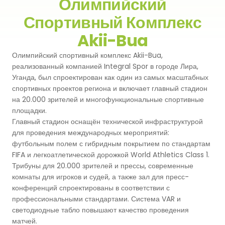
Олимпийский
Спортивный Комплекс
Premium
Система Напылительного Покрытия
СБР
Легкоатлетические Дорожки
Akii-Bua
Monoturf
Полное ПУ покрытие
Дренированный Шокпад
Падельные Корты
Олимпийский спортивный комплекс Akii-Bua,
реализованный компанией Integral Spor в городе Лира,
PowerGrass
ПУ Покрытие
ПЭ Шокпад
Уганда, был спроектирован как один из самых масштабных
Падельн Клубы
спортивных проектов региона и включает главный стадион
DuoGrass
Спортивный Паркет
Кварцевый Песок
на 20.000 зрителей и многофункциональные спортивные
Падбол Корты
площадки.
Без Заполнителя
Спортивный ПВХ
Главный стадион оснащён технической инфраструктурой
Корт для Пиклбола
для проведения международных мероприятий:
Падел Турф
Акриловое Покрытие
футбольным полем с гибридным покрытием по стандартам
FIFA и легкоатлетической дорожкой World Athletics Class 1.
Теннисные Корты
Теннисная Трава
Трибуны для 20.000 зрителей и прессы, современные
Модульное Резиновое Покрытие
комнаты для игроков и судей, а также зал для пресс-
Сквош Корты
конференций спроектированы в соответствии с
Гольфовая Трава
профессиональными стандартами. Система VAR и
светодиодные табло повышают качество проведения
Стальные Трибуны
Гибридная Трава
матчей.