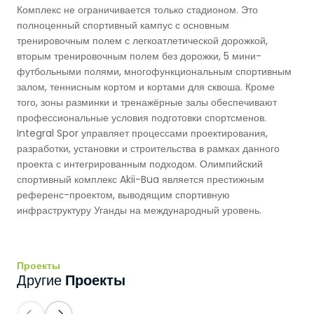
Комплекс не ограничивается только стадионом. Это
Баскетбольные Корты
Натуральная Трава
полноценный спортивный кампус с основным
тренировочным полем с легкоатлетической дорожкой,
Волейбольные Корты
вторым тренировочным полем без дорожки, 5 мини-
футбольными полями, многофункциональным спортивным
залом, теннисным кортом и кортами для сквоша. Кроме
Гандбольные Корты
того, зоны разминки и тренажёрные залы обеспечивают
профессиональные условия подготовки спортсменов.
Многофункциональные Поля
Integral Spor управляет процессами проектирования,
разработки, установки и строительства в рамках данного
проекта с интегрированным подходом. Олимпийский
Хоккейные Поля
спортивный комплекс Akii-Bua является престижным
референс-проектом, выводящим спортивную
Бейсбольные Поля
инфраструктуру Уганды на международный уровень.
Регби Поля
Проекты
Бадминтонные Корты
Проекты
Другие