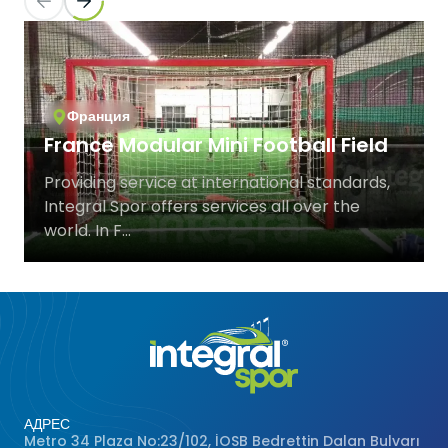
Футзальные Корты
Крикетные Поля
Американский Футбол
Франция
France Modular Mini Football Field
Спортивные Игры На Ковриках
Providing service at international standards,
Integral Spor offers services all over the
Ипподромы
world. In F...
АДРЕС
Metro 34 Plaza No:23/102, İOSB Bedrettin Dalan Bulvarı