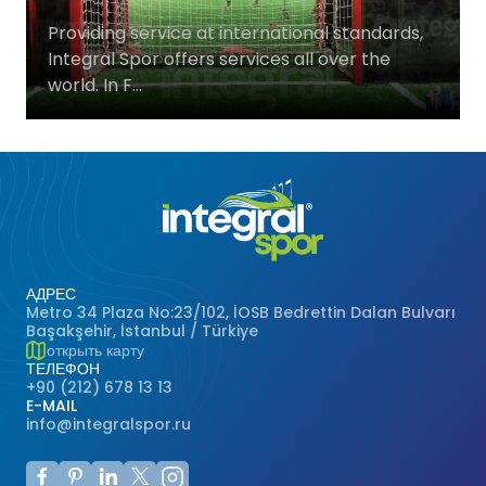
Баскетбольные Корты
Натуральная Трава
Providing service at international standards,
Integral Spor offers services all over the
world. In F...
Волейбольные Корты
Гандбольные Корты
Многофункциональные Поля
Хоккейные Поля
АДРЕС
Metro 34 Plaza No:23/102, İOSB Bedrettin Dalan Bulvarı
Бейсбольные Поля
Başakşehir, İstanbul / Türkiye
открыть карту
ТЕЛЕФОН
Регби Поля
+90 (212) 678 13 13
E-MAIL
info@integralspor.ru
Бадминтонные Корты