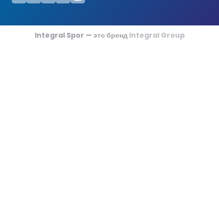
Футзальные Корты
Крикетные Поля
Integral Spor — это бренд
Integral Group
Американский Футбол
Спортивные Игры На Ковриках
Ипподромы