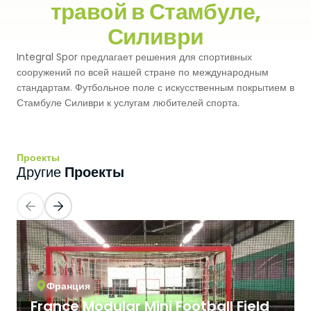
травой в Стамбуле,
Premium
Система Напылительного Покрытия
Силиври
СБР
Легкоатлетические Дорожки
Integral Spor предлагает решения для спортивных
Monoturf
Полное ПУ покрытие
Дренированный Шокпад
Падельные Корты
сооружений по всей нашей стране по международным
стандартам. Футбольное поле с искусственным покрытием в
PowerGrass
ПУ Покрытие
ПЭ Шокпад
Стамбуле Силиври к услугам любителей спорта.
Падельн Клубы
DuoGrass
Спортивный Паркет
Кварцевый Песок
Падбол Корты
Проекты
Без Заполнителя
Спортивный ПВХ
Проекты
Другие
Корт для Пиклбола
Падел Турф
Акриловое Покрытие
Теннисные Корты
Теннисная Трава
Модульное Резиновое Покрытие
Сквош Корты
Гольфовая Трава
Франция
Стальные Трибуны
Гибридная Трава
France Modular Mini Football Field