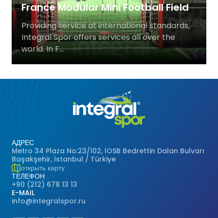
France Modular Mini Football Field
Баскетбольные Корты
Натуральная Трава
Providing service at international standards,
Integral Spor offers services all over the
Волейбольные Корты
world. In F...
Гандбольные Корты
Многофункциональные Поля
Хоккейные Поля
Бейсбольные Поля
АДРЕС
Metro 34 Plaza No:23/102, İOSB Bedrettin Dalan Bulvarı
Başakşehir, İstanbul / Türkiye
Регби Поля
открыть карту
ТЕЛЕФОН
+90 (212) 678 13 13
Бадминтонные Корты
E-MAIL
info@integralspor.ru