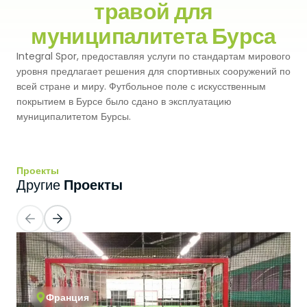
травой для
Premium
Система Напылительного Покрытия
муниципалитета Бурса
СБР
Легкоатлетические Дорожки
Integral Spor, предоставляя услуги по стандартам мирового
Monoturf
Полное ПУ покрытие
Дренированный Шокпад
Падельные Корты
уровня предлагает решения для спортивных сооружений по
всей стране и миру. Футбольное поле с искусственным
PowerGrass
ПУ Покрытие
ПЭ Шокпад
покрытием в Бурсе было сдано в эксплуатацию
Падельн Клубы
муниципалитетом Бурсы.
DuoGrass
Спортивный Паркет
Кварцевый Песок
Падбол Корты
Без Заполнителя
Спортивный ПВХ
Проекты
Корт для Пиклбола
Проекты
Другие
Падел Турф
Акриловое Покрытие
Теннисные Корты
Теннисная Трава
Модульное Резиновое Покрытие
Сквош Корты
Гольфовая Трава
Стальные Трибуны
Гибридная Трава
Франция