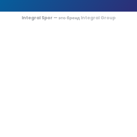
Футзальные Корты
Крикетные Поля
Integral Spor — это бренд
Integral Group
Американский Футбол
Спортивные Игры На Ковриках
Ипподромы