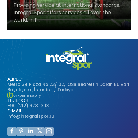
Providing service at international standards,
Баскетбольные Корты
Натуральная Трава
Integral Spor offers services all over the
world. In F...
Волейбольные Корты
Гандбольные Корты
Многофункциональные Поля
Хоккейные Поля
АДРЕС
Metro 34 Plaza No:23/102, İOSB Bedrettin Dalan Bulvarı
Бейсбольные Поля
Başakşehir, İstanbul / Türkiye
открыть карту
ТЕЛЕФОН
Регби Поля
+90 (212) 678 13 13
E-MAIL
info@integralspor.ru
Бадминтонные Корты