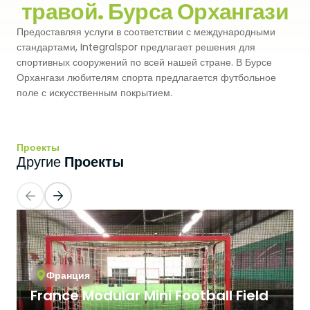
травой. Бурса Орхангази
Premium
Система Напылительного Покрытия
СБР
Предоставляя услуги в соответствии с международными
Легкоатлетические Дорожки
стандартами, Integralspor предлагает решения для
Monoturf
Полное ПУ покрытие
спортивных сооружений по всей нашей стране. В Бурсе
Дренированный Шокпад
Падельные Корты
Орхангази любителям спорта предлагается футбольное
PowerGrass
поле с искусственным покрытием.
ПУ Покрытие
ПЭ Шокпад
Падельн Клубы
DuoGrass
Спортивный Паркет
Кварцевый Песок
Падбол Корты
Проекты
Проекты
Другие
Без Заполнителя
Спортивный ПВХ
Корт для Пиклбола
Падел Турф
Акриловое Покрытие
Теннисные Корты
Теннисная Трава
Модульное Резиновое Покрытие
Сквош Корты
Гольфовая Трава
Франция
Стальные Трибуны
France Modular Mini Football Field
Гибридная Трава