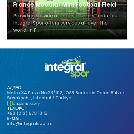
France Modular Mini Football Field
Баскетбольные Корты
Натуральная Трава
Providing service at international standards,
Integral Spor offers services all over the
Волейбольные Корты
world. In F...
Гандбольные Корты
Многофункциональные Поля
Хоккейные Поля
Бейсбольные Поля
АДРЕС
Metro 34 Plaza No:23/102, İOSB Bedrettin Dalan Bulvarı
Başakşehir, İstanbul / Türkiye
Регби Поля
открыть карту
ТЕЛЕФОН
+90 (212) 678 13 13
Бадминтонные Корты
E-MAIL
info@integralspor.ru