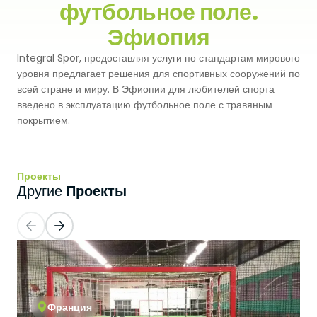
футбольное поле.
Premium
Система Напылительного Покрытия
Эфиопия
СБР
Легкоатлетические Дорожки
Integral Spor, предоставляя услуги по стандартам мирового
Monoturf
Полное ПУ покрытие
Дренированный Шокпад
Падельные Корты
уровня предлагает решения для спортивных сооружений по
всей стране и миру. В Эфиопии для любителей спорта
PowerGrass
ПУ Покрытие
ПЭ Шокпад
введено в эксплуатацию футбольное поле с травяным
Падельн Клубы
покрытием.
DuoGrass
Спортивный Паркет
Кварцевый Песок
Падбол Корты
Без Заполнителя
Спортивный ПВХ
Проекты
Корт для Пиклбола
Проекты
Другие
Падел Турф
Акриловое Покрытие
Теннисные Корты
Теннисная Трава
Модульное Резиновое Покрытие
Сквош Корты
Гольфовая Трава
Стальные Трибуны
Гибридная Трава
Франция