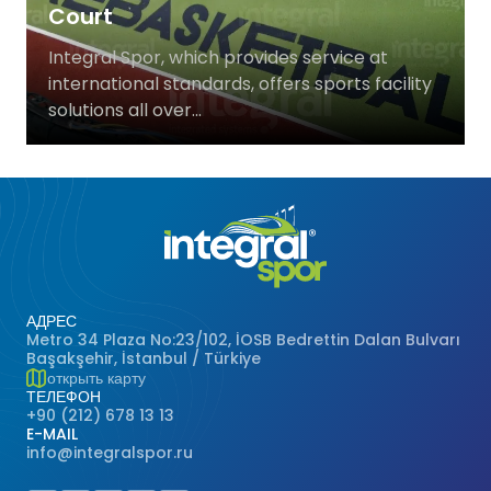
Court
Баскетбольные Корты
Натуральная Трава
Integral Spor, which provides service at
international standards, offers sports facility
Волейбольные Корты
solutions all over...
Гандбольные Корты
Многофункциональные Поля
Хоккейные Поля
Бейсбольные Поля
АДРЕС
Metro 34 Plaza No:23/102, İOSB Bedrettin Dalan Bulvarı
Başakşehir, İstanbul / Türkiye
Регби Поля
открыть карту
ТЕЛЕФОН
+90 (212) 678 13 13
Бадминтонные Корты
E-MAIL
info@integralspor.ru