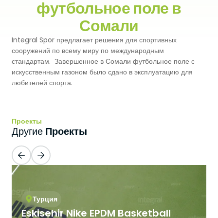
футбольное поле в
Premium
Система Напылительного Покрытия
Сомали
СБР
Легкоатлетические Дорожки
Integral Spor предлагает решения для спортивных
Monoturf
Полное ПУ покрытие
Дренированный Шокпад
Падельные Корты
сооружений по всему миру по международным
стандартам. Завершенное в Сомали футбольное поле с
PowerGrass
ПУ Покрытие
ПЭ Шокпад
искусственным газоном было сдано в эксплуатацию для
Падельн Клубы
любителей спорта.
DuoGrass
Спортивный Паркет
Кварцевый Песок
Падбол Корты
Без Заполнителя
Спортивный ПВХ
Проекты
Корт для Пиклбола
Проекты
Другие
Падел Турф
Акриловое Покрытие
Теннисные Корты
Теннисная Трава
Модульное Резиновое Покрытие
Сквош Корты
Гольфовая Трава
Турция
Стальные Трибуны
Гибридная Трава
Eskisehir Nike EPDM Basketball