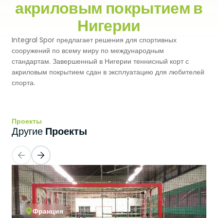
акриловым покрытием в
Premium
Система Напылительного Покрытия
Нигерии
СБР
Легкоатлетические Дорожки
Integral Spor предлагает решения для спортивных
Monoturf
Полное ПУ покрытие
Дренированный Шокпад
Падельные Корты
сооружений по всему миру по международным
стандартам. Завершенный в Нигерии теннисный корт с
PowerGrass
ПУ Покрытие
ПЭ Шокпад
акриловым покрытием сдан в эксплуатацию для любителей
Падельн Клубы
спорта.
DuoGrass
Спортивный Паркет
Кварцевый Песок
Падбол Корты
Без Заполнителя
Спортивный ПВХ
Проекты
Корт для Пиклбола
Проекты
Другие
Падел Турф
Акриловое Покрытие
Теннисные Корты
Теннисная Трава
Модульное Резиновое Покрытие
Сквош Корты
Гольфовая Трава
Стальные Трибуны
Гибридная Трава
Франция