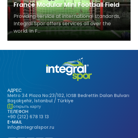
France Modular Mini Football Field
Баскетбольные Корты
Натуральная Трава
Providing service at international standards,
Integral Spor offers services all over the
Волейбольные Корты
world. In F...
Гандбольные Корты
Многофункциональные Поля
Хоккейные Поля
Бейсбольные Поля
АДРЕС
Metro 34 Plaza No:23/102, İOSB Bedrettin Dalan Bulvarı
Başakşehir, İstanbul / Türkiye
Регби Поля
открыть карту
ТЕЛЕФОН
+90 (212) 678 13 13
Бадминтонные Корты
E-MAIL
info@integralspor.ru