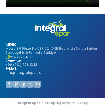
Футзальные Корты
Крикетные Поля
Американский Футбол
Спортивные Игры На Ковриках
АДРЕС
Metro 34 Plaza No:23/102, İOSB Bedrettin Dalan Bulvarı
Ипподромы
Başakşehir, İstanbul / Türkiye
открыть карту
ТЕЛЕФОН
+90 (212) 678 13 13
E-MAIL
info@integralspor.ru
Integral Spor — это бренд
Integral Group