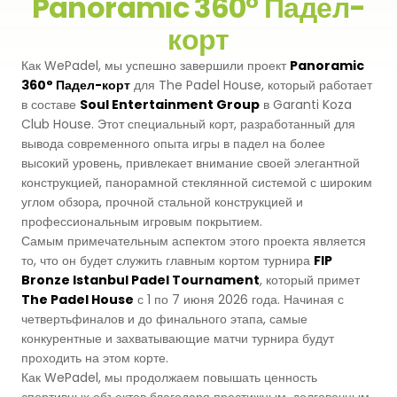
Panoramic 360° Падел-
корт
Premium
Система Напылительного Покрытия
СБР
Легкоатлетические Дорожки
Как WePadel, мы успешно завершили проект
Panoramic
Monoturf
Полное ПУ покрытие
Дренированный Шокпад
360° Падел-корт
для The Padel House, который работает
Падельные Корты
в составе
Soul Entertainment Group
в Garanti Koza
PowerGrass
ПУ Покрытие
Club House. Этот специальный корт, разработанный для
ПЭ Шокпад
Падельн Клубы
вывода современного опыта игры в падел на более
DuoGrass
высокий уровень, привлекает внимание своей элегантной
Спортивный Паркет
Кварцевый Песок
конструкцией, панорамной стеклянной системой с широким
Падбол Корты
углом обзора, прочной стальной конструкцией и
Без Заполнителя
Спортивный ПВХ
профессиональным игровым покрытием.
Корт для Пиклбола
Самым примечательным аспектом этого проекта является
Падел Турф
Акриловое Покрытие
то, что он будет служить главным кортом турнира
FIP
Теннисные Корты
Bronze Istanbul Padel Tournament
, который примет
Теннисная Трава
Модульное Резиновое Покрытие
The Padel House
с 1 по 7 июня 2026 года. Начиная с
четвертьфиналов и до финального этапа, самые
Сквош Корты
Гольфовая Трава
конкурентные и захватывающие матчи турнира будут
проходить на этом корте.
Стальные Трибуны
Как WePadel, мы продолжаем повышать ценность
Гибридная Трава