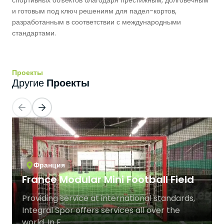
спортивных объектов благодаря престижным, долговечным
и готовым под ключ решениям для падел-кортов,
Баскетбольные Корты
Натуральная Трава
разработанным в соответствии с международными
стандартами.
Волейбольные Корты
Гандбольные Корты
Проекты
Проекты
Другие
Многофункциональные Поля
Хоккейные Поля
Бейсбольные Поля
Франция
Регби Поля
France Modular Mini Football Field
Providing service at international standards,
Бадминтонные Корты
Integral Spor offers services all over the
world. In F...