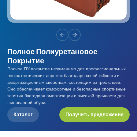
Premium
Система Напылительного Покрытия
СБР
Легкоатлетические Дорожки
Monoturf
Полное ПУ покрытие
Дренированный Шокпад
Падельные Корты
PowerGrass
ПУ Покрытие
ПЭ Шокпад
Падельн Клубы
Полное Полиуретановое
DuoGrass
Спортивный Паркет
Кварцевый Песок
Покрытие
Падбол Корты
Полное ПУ покрытие незаменимо для профессиональных
Без Заполнителя
Спортивный ПВХ
легкоатлетических дорожек благодаря своей гибкости и
Корт для Пиклбола
амортизационным свойствам, состоящим из трёх слоёв.
Падел Турф
Акриловое Покрытие
Оно обеспечивает комфортные и безопасные спортивные
занятия благодаря амортизации и высокой прочности для
Теннисные Корты
Теннисная Трава
Модульное Резиновое Покрытие
шипованной обуви.
Сквош Корты
Каталог
Получить предложение
Гольфовая Трава
Стальные Трибуны
Гибридная Трава