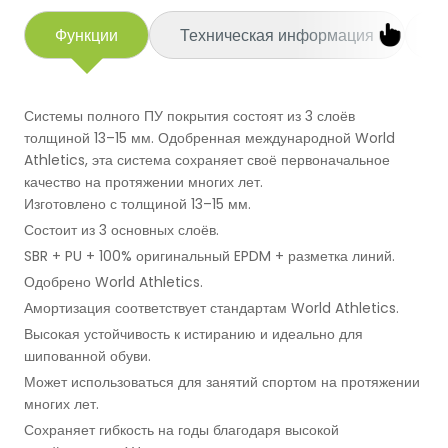
Баскетбольные Корты
Натуральная Трава
Функции
Техническая информация
П
Волейбольные Корты
Системы полного ПУ покрытия состоят из 3 слоёв
Гандбольные Корты
толщиной 13–15 мм. Одобренная международной World
Athletics, эта система сохраняет своё первоначальное
качество на протяжении многих лет.
Многофункциональные Поля
Изготовлено с толщиной 13–15 мм.
Состоит из 3 основных слоёв.
Хоккейные Поля
SBR + PU + 100% оригинальный EPDM + разметка линий.
Одобрено World Athletics.
Бейсбольные Поля
Амортизация соответствует стандартам World Athletics.
Высокая устойчивость к истиранию и идеально для
Регби Поля
шипованной обуви.
Может использоваться для занятий спортом на протяжении
Бадминтонные Корты
многих лет.
Сохраняет гибкость на годы благодаря высокой