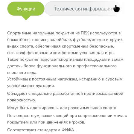
Баскетбольные Корты
Функции
Техническая информация
П
Натуральная Трава
Волейбольные Корты
Спортивные напольные покрытия из ПВХ используются в
Гандбольные Корты
баскетболе, теннисе, волейболе, футболе, хоккее и других
видах спорта, обеспечивая спортсменам безопасные,
высокоэффективные и комфортные условия для игры.
Многофункциональные Поля
Такое покрытие помогает спортивным площадкам и залам
достичь более функционального и профессионального
Хоккейные Поля
внешнего вида.
Устойчивы к постоянным нагрузкам, истиранию и суровым
условиям эксплуатации.
Бейсбольные Поля
Обладают специально разработанной противоскользящей
поверхностью.
Регби Поля
Могут быть адаптированы для различных видов спорта.
Поглощают шум, возникающий при соприкосновении мяча с
Бадминтонные Корты
покрытием или при движениях игроков.
Соответствуют стандартам ФИФА.