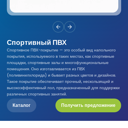
Premium
Система Напылительного Покрытия
СБР
Легкоатлетические Дорожки
Monoturf
Полное ПУ покрытие
Дренированный Шокпад
Падельные Корты
PowerGrass
ПУ Покрытие
ПЭ Шокпад
Спортивный ПВХ
Падельн Клубы
Спортивное ПВХ-покрытие — это особый вид напольного
DuoGrass
Спортивный Паркет
Кварцевый Песок
покрытия, используемого в таких местах, как спортивные
Падбол Корты
площадки, спортивные залы и многофункциональные
Без Заполнителя
Спортивный ПВХ
помещения. Оно изготавливается из ПВХ
Корт для Пиклбола
(поливинилхлорида) и бывает разных цветов и дизайнов.
Падел Турф
Акриловое Покрытие
Такое покрытие обеспечивает прочный, нескользящий и
высокоэффективный пол, предназначенный для поддержки
Теннисные Корты
Теннисная Трава
различных спортивных занятий.
Модульное Резиновое Покрытие
Каталог
Получить предложение
Сквош Корты
Гольфовая Трава
Стальные Трибуны
Гибридная Трава